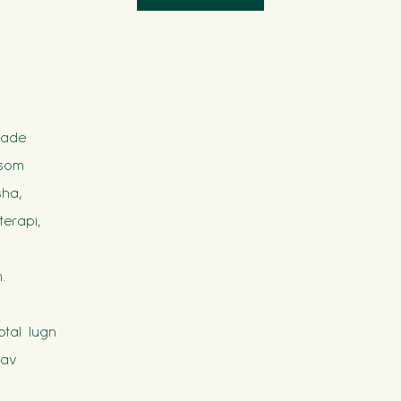
rade
 som
ha,
terapi,
n
.
tal lugn
 av