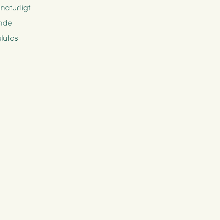
aturligt
nde
lutas