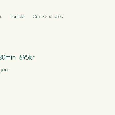
u
Kontakt
Om iO studios
30min 695kr
your