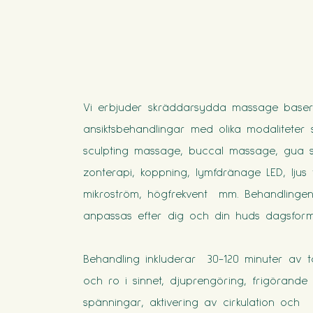
Vi erbjuder skräddarsydda massage base
ansiktsbehandlingar med olika modaliteter
sculpting massage, buccal massage, gua s
zonterapi, koppning, lymfdränage LED, ljus 
mikroström, högfrekvent mm. Behandlinge
anpassas efter dig och din huds dagsform
Behandling inkluderar 30-120 minuter av to
och ro i sinnet, djuprengöring, frigörande
spänningar, aktivering av cirkulation och