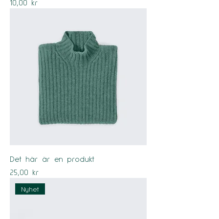
Pris
10,00 kr
Det här är en produkt
Pris
25,00 kr
Nyhet